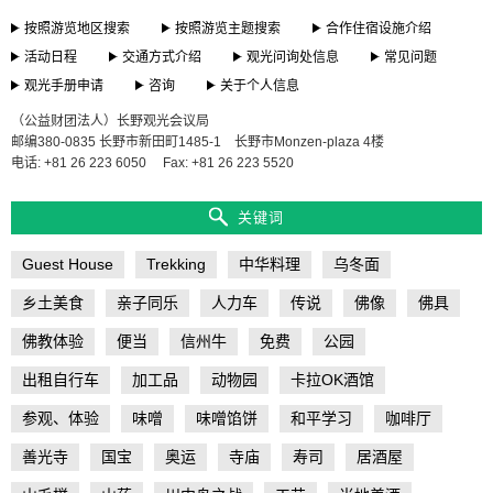
按照游览地区搜索
按照游览主题搜索
合作住宿设施介绍
活动日程
交通方式介绍
观光问询处信息
常见问题
观光手册申请
咨询
关于个人信息
（公益财团法人）长野观光会议局
邮编380-0835 长野市新田町1485-1 长野市Monzen-plaza 4楼
电话: +81 26 223 6050
Fax: +81 26 223 5520
关键词
Guest House
Trekking
中华料理
乌冬面
乡土美食
亲子同乐
人力车
传说
佛像
佛具
佛教体验
便当
信州牛
免费
公园
出租自行车
加工品
动物园
卡拉OK酒馆
参观、体验
味噌
味噌馅饼
和平学习
咖啡厅
善光寺
国宝
奥运
寺庙
寿司
居酒屋