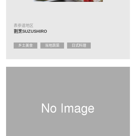
合
作
住
表参道地区
宿
割烹SUZUSHIRO
设
施
介
乡土美食
当地蔬菜
日式料理
绍
活
动
日
程
交
通
方
式
介
绍
观