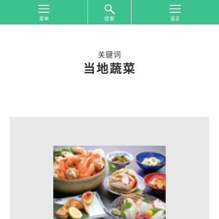
搜索
首
页
关键词
按
当地蔬菜
照
游
览
地
区
搜
索
按
照
游
览
主
题
搜
索