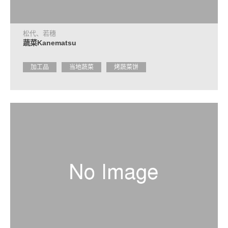
光
问
询
处
松代、若穗
信
蔬菜Kanematsu
息
加工品
当地蔬菜
烤蔬菜饼
常
见
问
题
观
光
手
册
申
请
咨
询