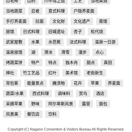
山毛榉
山药
川中岛之战
工艺
当地美酒
当地蔬菜
忍者
意式料理
户隐荞麦面
手打荞麦面
拉面
文化財
文化遗产
斋馆
旅馆
日式料理
旧城遗址
杏子
松代烧
武家屋敷
水果
水芭蕉
法式料理
温泉一日游
温泉旅馆
湖
滑冰
滑雪
漫步
点心
烤蔬菜饼
特产
特点
独木舟
甜点
真田
神社
竹工艺品
红叶
美术馆
老街新生
背包客
能量景点
腌渍物
花卉
苹果
荞麦面
蔬菜/水果
西式料理
调味料
赏鸟
酒店
采摘苹果
野味
阿尔卑斯风景
露营
面包
风景美
餐饮店
饮料
Copyright (C) Nagano Convention & Visitors Bureau All Rights Reserved.