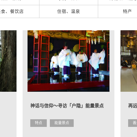
美食、餐饮店
住宿、温泉
特产
神话与信仰～寻访「户隐」能量景点
再
特点
能量景点
善