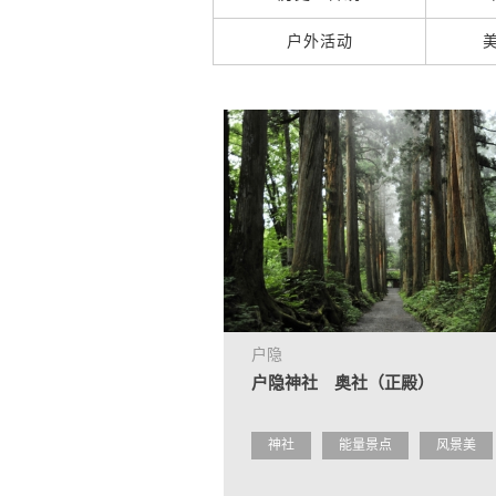
户外活动
户隐
户隐神社 奥社（正殿）
神社
能量景点
风景美