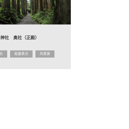
隐神社 奥社（正殿）
社
能量景点
风景美