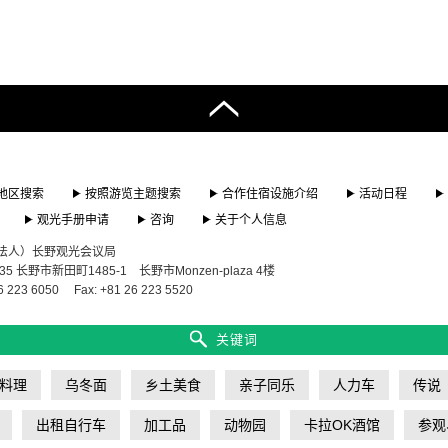
地区搜索
按照游览主题搜索
合作住宿设施介绍
活动日程
观光手册申请
咨询
关于个人信息
法人）长野观光会议局
835 长野市新田町1485-1 长野市Monzen-plaza 4楼
6 223 6050
Fax: +81 26 223 5520
关键词
料理
乌冬面
乡土美食
亲子同乐
人力车
传说
出租自行车
加工品
动物园
卡拉OK酒馆
参观