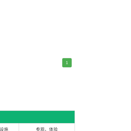
1
设施
参观、体验