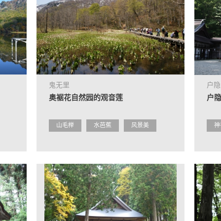
鬼无里
户隐
奥裾花自然园的观音莲
户
山毛榉
水芭蕉
风景美
神