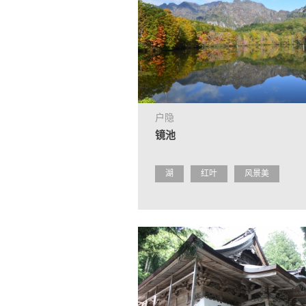
户隐
镜池
湖
红叶
风景美