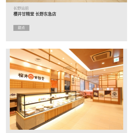
长野站前
樱井甘精堂 长野东急店
甜点