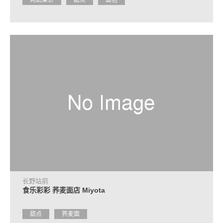
烤蔬菜饼
甜点
面包
长野站前
食乐彩彩 荞麦面店 Miyota
甜点
荞麦面