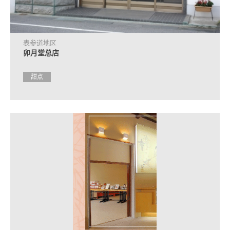
合
作
住
表参道地区
宿
卯月堂总店
设
施
介
甜点
绍
活
动
日
程
交
通
方
式
介
绍
观