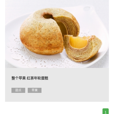
整个苹果 红茶年轮蛋糕
甜点
苹果
1