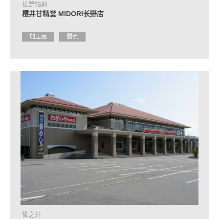
长野站前
樱井甘精堂 MIDORI长野店
加工品
甜点
筱之井