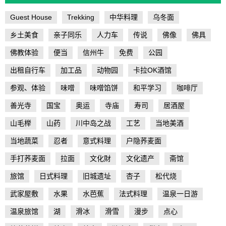
Guest House
Trekking
中华料理
乌冬面
乡土美食
亲子同乐
人力车
传说
佛像
佛具
佛教体验
便当
信州牛
免费
公园
出租自行车
加工品
动物园
卡拉OK酒馆
参观、体验
味噌
味噌馅饼
和平学习
咖啡厅
善光寺
国宝
奥运
寺庙
寿司
居酒屋
山毛榉
山药
川中岛之战
工艺
当地美酒
当地蔬菜
忍者
意式料理
户隐荞麦面
手打荞麦面
拉面
文化財
文化遗产
斋馆
旅馆
日式料理
旧城遗址
杏子
松代烧
武家屋敷
水果
水芭蕉
法式料理
温泉一日游
温泉旅馆
湖
滑冰
滑雪
漫步
点心