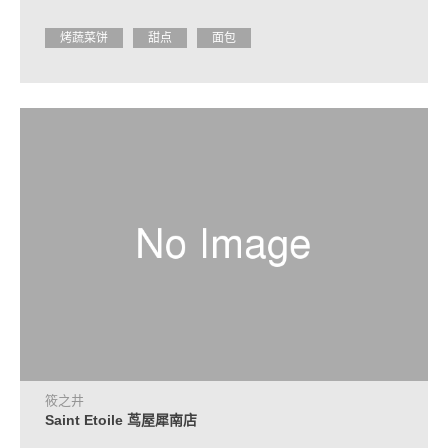
烤蔬菜饼
甜点
面包
筱之井
Saint Etoile 茑屋犀南店