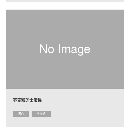
荞麦粉芝士蛋糕
甜点
荞麦面