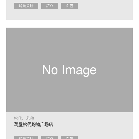
烤蔬菜饼
甜点
面包
松代、若穗
茑屋松代购物广场店