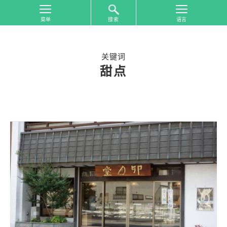
搜索
首
页
关键词
按
甜点
照
游
览
地
区
搜
索
按
照
游
览
主
题
搜
索