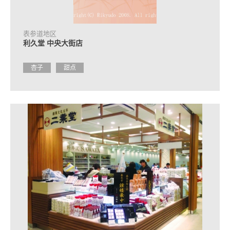
光
问
询
处
表参道地区
信
利久堂 中央大街店
息
杏子
甜点
常
见
问
题
观
光
手
册
申
请
咨
询