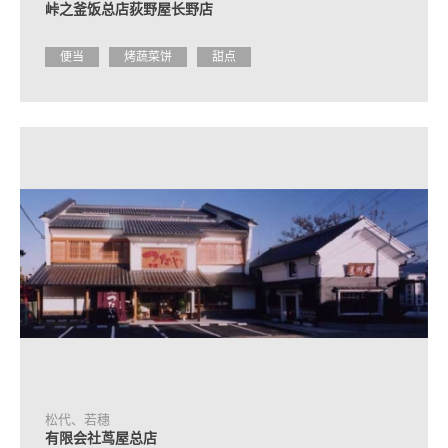
峠之釜饭总店荻野屋长野店
便当
烤蔬菜饼
甜点
松代、若穗
有限会社茑屋总店