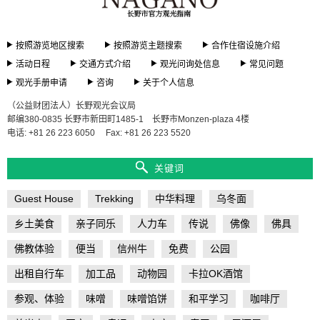
光
问
询
处
按照游览地区搜索
按照游览主题搜索
合作住宿设施介绍
信
活动日程
交通方式介绍
观光问询处信息
常见问题
息
观光手册申请
咨询
关于个人信息
常
（公益财团法人）长野观光会议局
见
邮编380-0835 长野市新田町1485-1 长野市Monzen-plaza 4楼
问
电话: +81 26 223 6050
Fax: +81 26 223 5520
题
关键词
观
光
手
Guest House
Trekking
中华料理
乌冬面
册
申
乡土美食
亲子同乐
人力车
传说
佛像
佛具
请
佛教体验
便当
信州牛
免费
公园
咨
出租自行车
加工品
动物园
卡拉OK酒馆
询
参观、体验
味噌
味噌馅饼
和平学习
咖啡厅