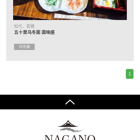
合
作
住
松代、若穗
宿
五十里乌冬面 面味座
设
施
介
乌冬面
绍
活
动
1
日
程
交
通
方
式
介
绍
观