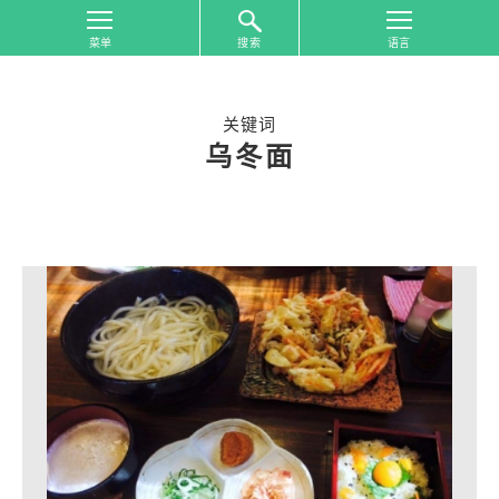
搜索
首
页
关键词
按
乌冬面
照
游
览
地
区
搜
索
按
照
游
览
主
题
搜
索