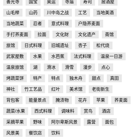
善光寺
国宝
奥运
寺庙
寿司
居酒屋
山毛榉
山药
川中岛之战
工艺
当地美酒
当地蔬菜
忍者
意式料理
户隐荞麦面
手打荞麦面
拉面
文化財
文化遗产
斋馆
旅馆
日式料理
旧城遗址
杏子
松代烧
武家屋敷
水果
水芭蕉
法式料理
温泉一日游
温泉旅馆
湖
滑冰
滑雪
漫步
点心
烤蔬菜饼
特产
特点
独木舟
甜点
真田
神社
竹工艺品
红叶
美术馆
老街新生
背包客
能量景点
腌渍物
花卉
苹果
荞麦面
蔬菜/水果
西式料理
调味料
赏鸟
酒店
采摘苹果
野味
阿尔卑斯风景
露营
面包
风景美
餐饮店
饮料