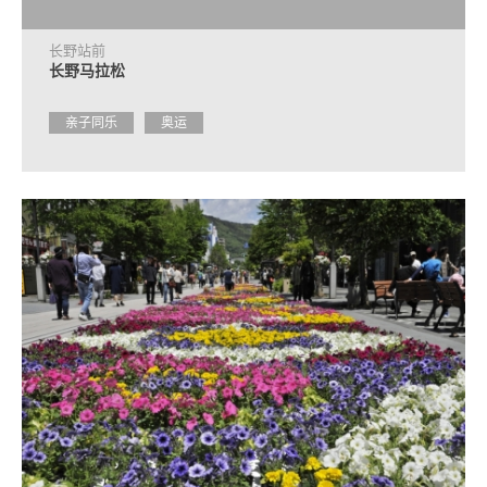
长野站前
长野马拉松
亲子同乐
奥运