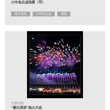
川中岛古战场祭（节）
亲子同乐
川中岛之战
真田
长野站前
“惠比须讲”焰火大会