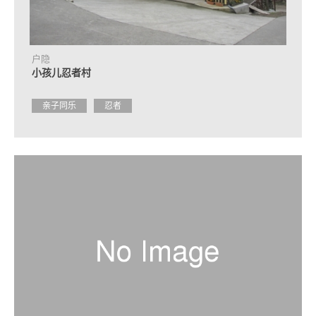
合
作
住
户隐
宿
小孩儿忍者村
设
施
介
亲子同乐
忍者
绍
活
动
日
程
交
通
方
式
介
绍
观