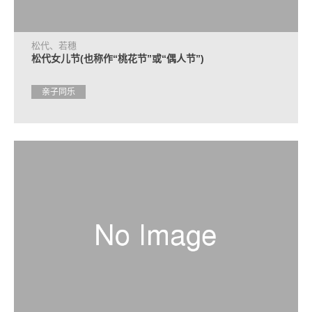
光
问
询
处
松代、若穗
信
松代女儿节(也称作“桃花节”或“偶人节”)
息
亲子同乐
常
见
问
题
观
光
手
册
申
请
咨
询