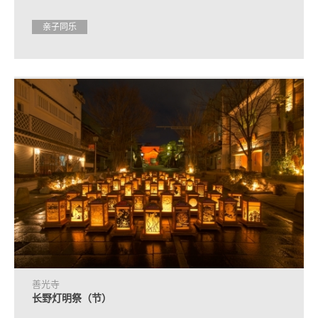
亲子同乐
善光寺
长野灯明祭（节）