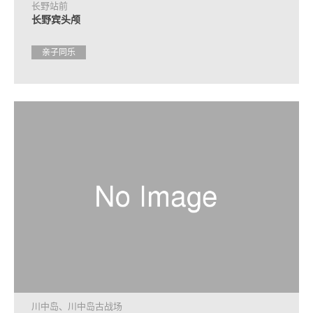
长野站前
长野宾头颅
亲子同乐
川中岛、川中岛古战场