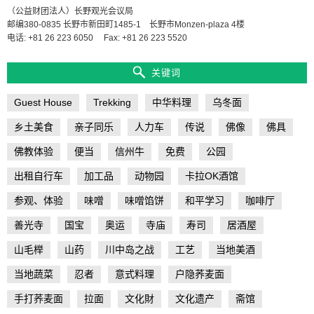
（公益财团法人）长野观光会议局
邮编380-0835 长野市新田町1485-1 长野市Monzen-plaza 4楼
电话: +81 26 223 6050
Fax: +81 26 223 5520
关键词
Guest House
Trekking
中华料理
乌冬面
乡土美食
亲子同乐
人力车
传说
佛像
佛具
佛教体验
便当
信州牛
免费
公园
出租自行车
加工品
动物园
卡拉OK酒馆
参观、体验
味噌
味噌馅饼
和平学习
咖啡厅
善光寺
国宝
奥运
寺庙
寿司
居酒屋
山毛榉
山药
川中岛之战
工艺
当地美酒
当地蔬菜
忍者
意式料理
户隐荞麦面
手打荞麦面
拉面
文化財
文化遗产
斋馆