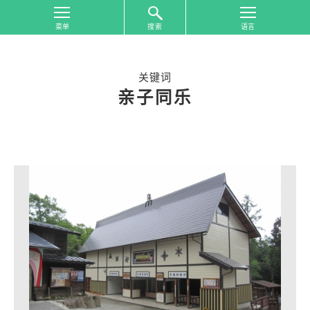
搜索
首
页
关键词
按
亲子同乐
照
游
览
地
区
搜
索
按
照
游
览
主
题
搜
索