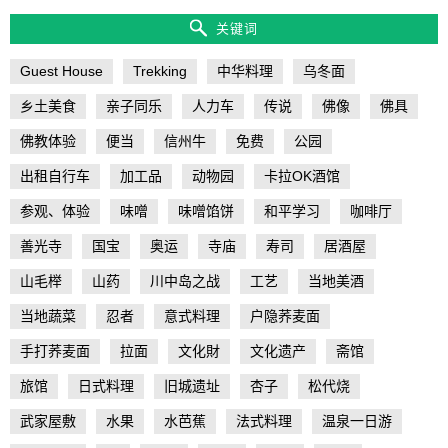
关键词
Guest House
Trekking
中华料理
乌冬面
乡土美食
亲子同乐
人力车
传说
佛像
佛具
佛教体验
便当
信州牛
免费
公园
出租自行车
加工品
动物园
卡拉OK酒馆
参观、体验
味噌
味噌馅饼
和平学习
咖啡厅
善光寺
国宝
奥运
寺庙
寿司
居酒屋
山毛榉
山药
川中岛之战
工艺
当地美酒
当地蔬菜
忍者
意式料理
户隐荞麦面
手打荞麦面
拉面
文化財
文化遗产
斋馆
旅馆
日式料理
旧城遗址
杏子
松代烧
武家屋敷
水果
水芭蕉
法式料理
温泉一日游