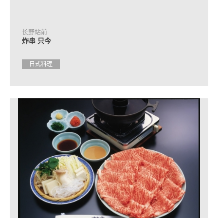
光
问
询
处
长野站前
信
炸串 只今
息
日式料理
常
见
问
题
观
光
手
册
申
请
咨
询