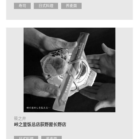
寿司
日式料理
荞麦面
筱之井
峠之釜饭总店荻野屋长野店