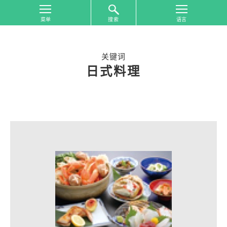
搜索
首
页
关键词
按
日式料理
照
游
览
地
区
搜
索
按
照
游
览
主
题
搜
索