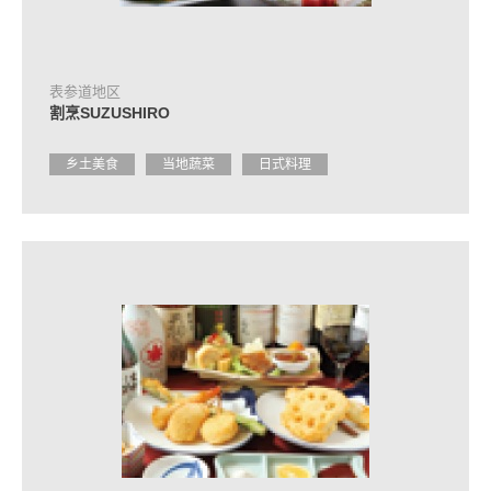
合
作
住
表参道地区
宿
割烹SUZUSHIRO
设
施
介
乡土美食
当地蔬菜
日式料理
绍
活
动
日
程
交
通
方
式
介
绍
观