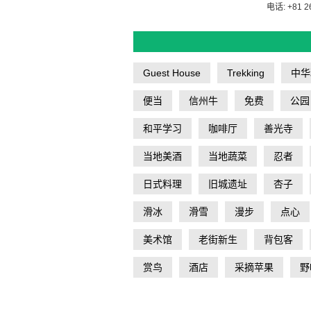
电话: +81 2
Guest House
Trekking
中华
便当
信州牛
免费
公园
和平学习
咖啡厅
善光寺
当地美酒
当地蔬菜
忍者
日式料理
旧城遗址
杏子
滑冰
滑雪
漫步
点心
美术馆
老街新生
背包客
赏鸟
酒店
采摘苹果
野