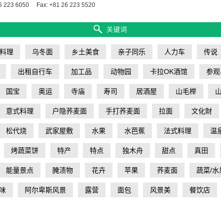
6 223 6050
Fax: +81 26 223 5520
关键词
料理
乌冬面
乡土美食
亲子同乐
人力车
传说
出租自行车
加工品
动物园
卡拉OK酒馆
参观
国宝
奥运
寺庙
寿司
居酒屋
山毛榉
意式料理
户隐荞麦面
手打荞麦面
拉面
文化財
松代烧
武家屋敷
水果
水芭蕉
法式料理
温
烤蔬菜饼
特产
特点
独木舟
甜点
真田
能量景点
腌渍物
花卉
苹果
荞麦面
蔬菜/水
味
阿尔卑斯风景
露营
面包
风景美
餐饮店