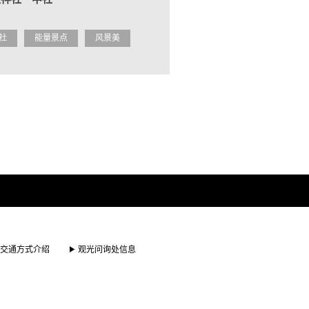
社
能量景点
风景美
交通方式介绍
观光问询处信息