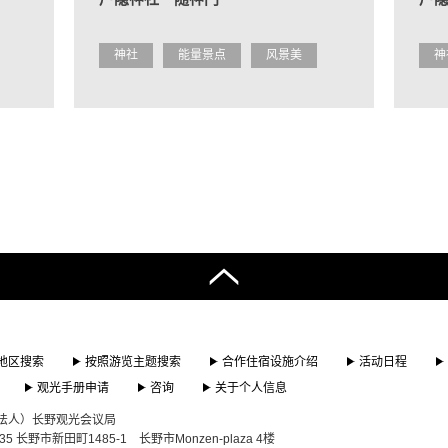
神社
能量景点
风景美
神
地区搜索
按照游览主题搜索
合作住宿设施介绍
活动日程
观光手册申请
咨询
关于个人信息
法人）长野观光会议局
835 长野市新田町1485-1 长野市Monzen-plaza 4楼