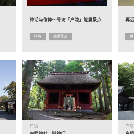
神话与信仰～寻访「户隐」能量景点
再
特点
能量景点
善
户隐
户隐
户隐神社 随神门
户