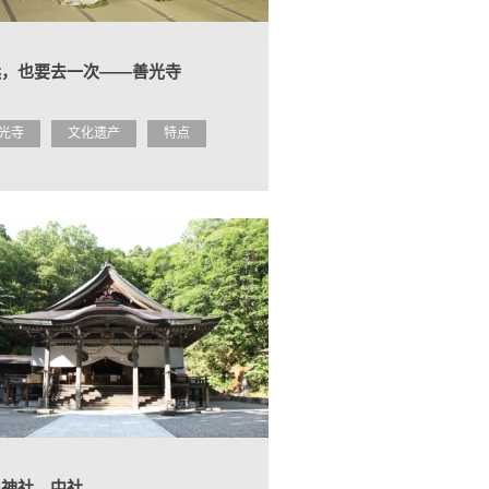
远，也要去一次――善光寺
光寺
文化遗产
特点
隐神社 中社