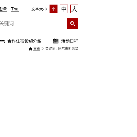
大
中
文字大小
小
合作住宿设施介绍
活动日程
首页
关键词 : 阿尔卑斯风景