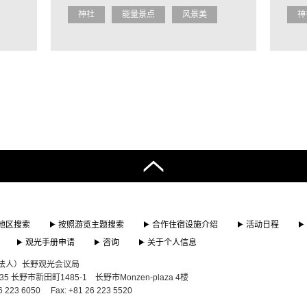
神社
能量景点
风景美
神
地区搜索
按照游览主题搜索
合作住宿设施介绍
活动日程
观光手册申请
咨询
关于个人信息
法人）长野观光会议局
835 长野市新田町1485-1 长野市Monzen-plaza 4楼
6 223 6050
Fax: +81 26 223 5520