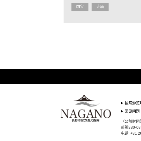
国宝
寺庙
按照游览
常见问题
（公益财团
邮编380-0
电话: +81 2