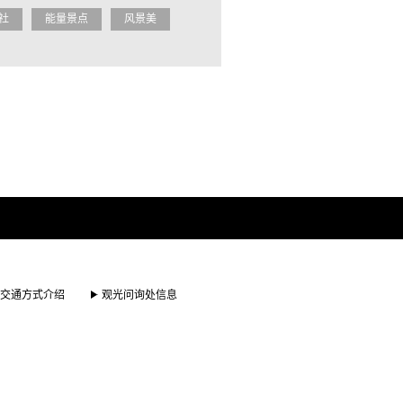
社
能量景点
风景美
交通方式介绍
观光问询处信息