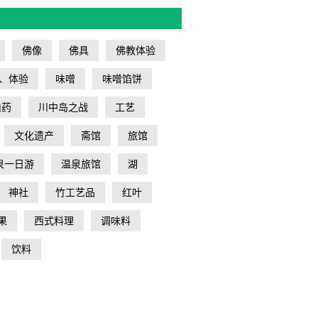
佛像
佛具
佛教体验
、体验
味噌
味噌馅饼
山药
川中岛之战
工艺
文化遗产
斋馆
旅馆
泉一日游
温泉旅馆
湖
神社
竹工艺品
红叶
果
西式料理
调味料
饮料