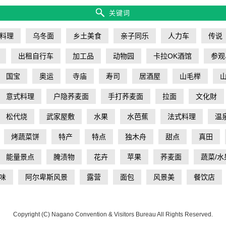
关键词
料理
乌冬面
乡土美食
亲子同乐
人力车
传说
出租自行车
加工品
动物园
卡拉OK酒馆
参观
国宝
奥运
寺庙
寿司
居酒屋
山毛榉
意式料理
户隐荞麦面
手打荞麦面
拉面
文化財
松代烧
武家屋敷
水果
水芭蕉
法式料理
温
烤蔬菜饼
特产
特点
独木舟
甜点
真田
能量景点
腌渍物
花卉
苹果
荞麦面
蔬菜/水
味
阿尔卑斯风景
露营
面包
风景美
餐饮店
Copyright (C) Nagano Convention & Visitors Bureau All Rights Reserved.