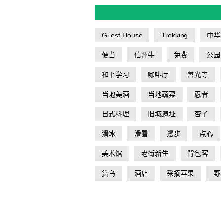
Guest House
Trekking
中华
便当
信州牛
免费
公园
和平学习
咖啡厅
善光寺
当地美酒
当地蔬菜
忍者
日式料理
旧城遗址
杏子
滑冰
滑雪
漫步
点心
美术馆
老街新生
背包客
赏鸟
酒店
采摘苹果
野