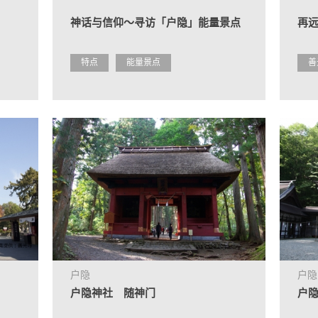
神话与信仰～寻访「户隐」能量景点
再
特点
能量景点
善
户隐
户隐
户隐神社 随神门
户