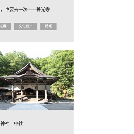
远，也要去一次――善光寺
光寺
文化遗产
特点
隐神社 中社