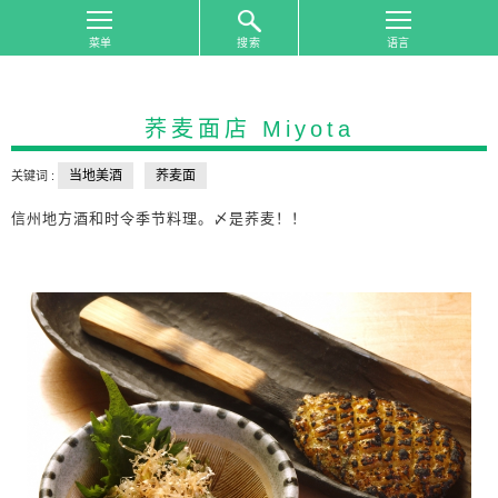
搜索
首
页
荞麦面店 Miyota
按
照
当地美酒
荞麦面
关键词 :
游
览
信州地方酒和时令季节料理。〆是荞麦！！
地
区
搜
索
按
照
游
览
主
题
搜
索