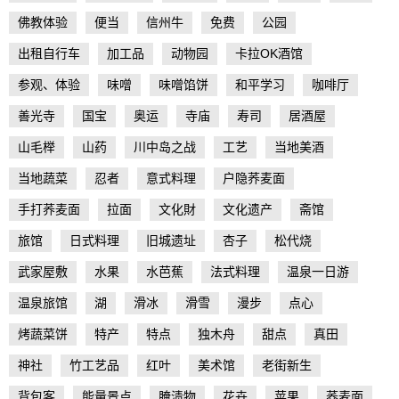
佛教体验
便当
信州牛
免费
公园
出租自行车
加工品
动物园
卡拉OK酒馆
参观、体验
味噌
味噌馅饼
和平学习
咖啡厅
善光寺
国宝
奥运
寺庙
寿司
居酒屋
山毛榉
山药
川中岛之战
工艺
当地美酒
当地蔬菜
忍者
意式料理
户隐荞麦面
手打荞麦面
拉面
文化財
文化遗产
斋馆
旅馆
日式料理
旧城遗址
杏子
松代烧
武家屋敷
水果
水芭蕉
法式料理
温泉一日游
温泉旅馆
湖
滑冰
滑雪
漫步
点心
烤蔬菜饼
特产
特点
独木舟
甜点
真田
神社
竹工艺品
红叶
美术馆
老街新生
背包客
能量景点
腌渍物
花卉
苹果
荞麦面