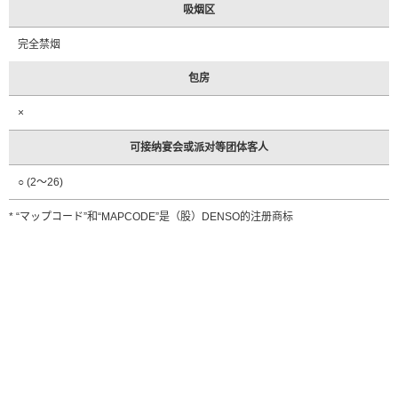
吸烟区
完全禁烟
包房
×
可接纳宴会或派对等团体客人
○ (2～26)
* “マップコード”和“MAPCODE”是（股）DENSO的注册商标