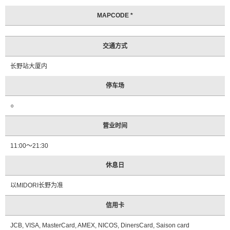
光
问
MAPCODE *
询
处
信
交通方式
息
长野站大厦内
常
见
停车场
问
题
○
观
营业时间
光
手
11:00～21:30
册
申
休息日
请
以MIDORI长野为准
咨
询
信用卡
JCB, VISA, MasterCard, AMEX, NICOS, DinersCard, Saison card