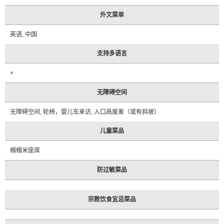
外文菜单
英语, 中国
支持多语言
×
无障碍空间
无障碍空间, 轮椅，婴儿车来访, 入口高度差（或有斜坡）
儿童菜品
榻榻米座席
防过敏菜品
宗教饮食宜忌菜品