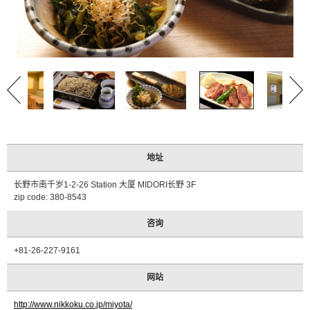
合
作
住
宿
设
施
介
绍
活
动
地址
日
程
长野市南千岁1-2-26 Station 大厦 MIDORI长野 3F
zip code: 380-8543
交
通
咨询
方
式
+81-26-227-9161
介
绍
网站
观
http://www.nikkoku.co.jp/miyota/