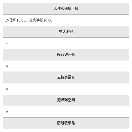
入住和退房手续
入住和15:00、退房手续10:00
有大浴池
○
FreeWi－Fi
○
支持多语言
×
无障碍空间
○
防过敏菜品