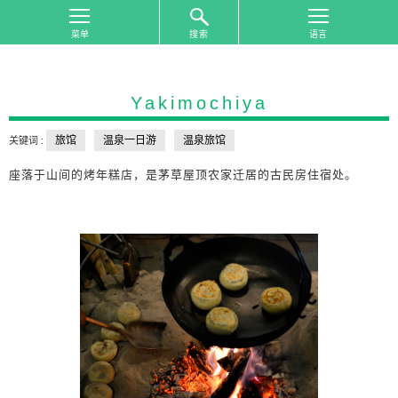
搜索
首
页
Yakimochiya
按
照
旅馆
温泉一日游
温泉旅馆
关键词 :
游
览
座落于山间的烤年糕店，是茅草屋顶农家迁居的古民房住宿处。
地
区
搜
索
按
照
游
览
主
题
搜
索