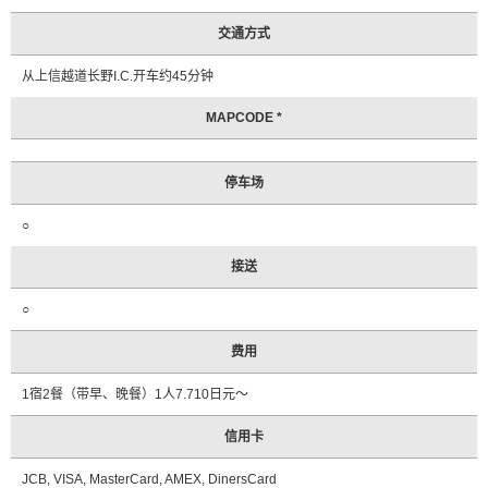
光
问
交通方式
询
处
从上信越道长野I.C.开车约45分钟
信
息
MAPCODE *
常
见
停车场
问
题
○
观
接送
光
手
○
册
申
费用
请
1宿2餐（带早、晚餐）1人7.710日元～
咨
询
信用卡
JCB, VISA, MasterCard, AMEX, DinersCard