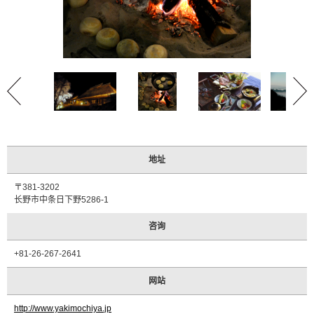
合
作
住
宿
设
施
介
绍
活
动
地址
日
程
〒381-3202
长野市中条日下野5286-1
交
通
咨询
方
式
+81-26-267-2641
介
绍
网站
观
http://www.yakimochiya.jp