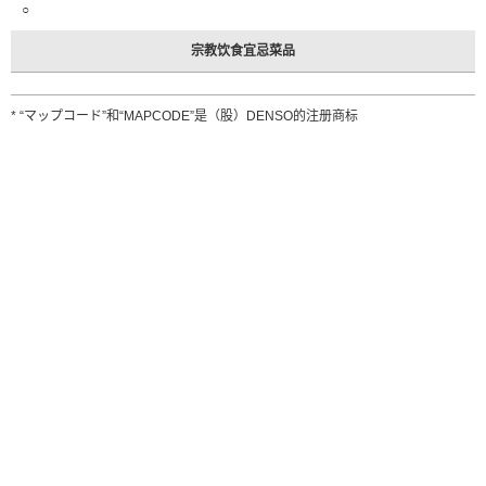
○
宗教饮食宜忌菜品
* “マップコード”和“MAPCODE”是（股）DENSO的注册商标