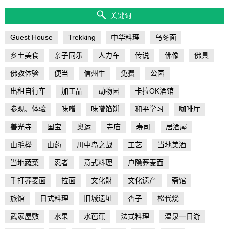
关键词
Guest House
Trekking
中华料理
乌冬面
乡土美食
亲子同乐
人力车
传说
佛像
佛具
佛教体验
便当
信州牛
免费
公园
出租自行车
加工品
动物园
卡拉OK酒馆
参观、体验
味噌
味噌馅饼
和平学习
咖啡厅
善光寺
国宝
奥运
寺庙
寿司
居酒屋
山毛榉
山药
川中岛之战
工艺
当地美酒
当地蔬菜
忍者
意式料理
户隐荞麦面
手打荞麦面
拉面
文化財
文化遗产
斋馆
旅馆
日式料理
旧城遗址
杏子
松代烧
武家屋敷
水果
水芭蕉
法式料理
温泉一日游