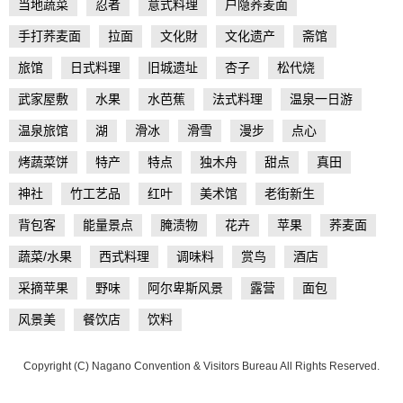
当地蔬菜
忍者
意式料理
户隐荞麦面
手打荞麦面
拉面
文化財
文化遗产
斋馆
旅馆
日式料理
旧城遗址
杏子
松代烧
武家屋敷
水果
水芭蕉
法式料理
温泉一日游
温泉旅馆
湖
滑冰
滑雪
漫步
点心
烤蔬菜饼
特产
特点
独木舟
甜点
真田
神社
竹工艺品
红叶
美术馆
老街新生
背包客
能量景点
腌渍物
花卉
苹果
荞麦面
蔬菜/水果
西式料理
调味料
赏鸟
酒店
采摘苹果
野味
阿尔卑斯风景
露营
面包
风景美
餐饮店
饮料
Copyright (C) Nagano Convention & Visitors Bureau All Rights Reserved.