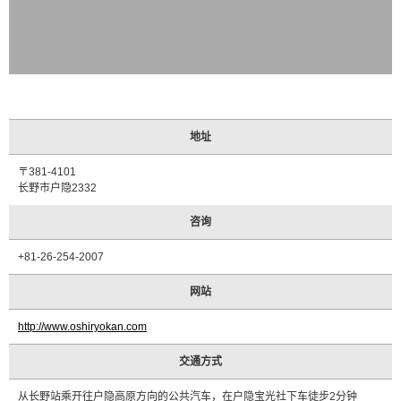
合
作
住
宿
设
施
介
地址
绍
〒381-4101
活
长野市户隐2332
动
日
咨询
程
+81-26-254-2007
交
通
网站
方
式
http://www.oshiryokan.com
介
绍
交通方式
观
从长野站乘开往户隐高原方向的公共汽车，在户隐宝光社下车徒步2分钟