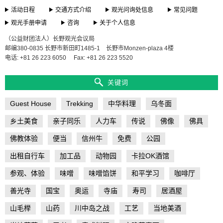
活动日程
交通方式介绍
观光问询处信息
常见问题
观光手册申请
咨询
关于个人信息
（公益财团法人）长野观光会议局
邮编380-0835 长野市新田町1485-1 长野市Monzen-plaza 4楼
电话: +81 26 223 6050
Fax: +81 26 223 5520
关键词
Guest House
Trekking
中华料理
乌冬面
乡土美食
亲子同乐
人力车
传说
佛像
佛具
佛教体验
便当
信州牛
免费
公园
出租自行车
加工品
动物园
卡拉OK酒馆
参观、体验
味噌
味噌馅饼
和平学习
咖啡厅
善光寺
国宝
奥运
寺庙
寿司
居酒屋
山毛榉
山药
川中岛之战
工艺
当地美酒