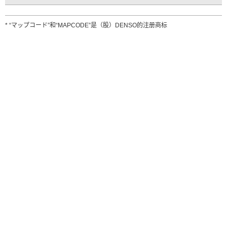
* “マップコード”和“MAPCODE”是（股）DENSO的注册商标