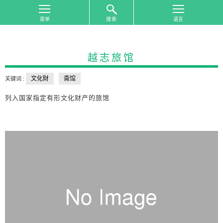
搜索
首
页
越志旅馆
按
照
文化財
斋馆
关键词 :
游
览
列入国家指定有形文化财产的旅馆
地
区
搜
索
按
照
游
览
主
题
搜
索