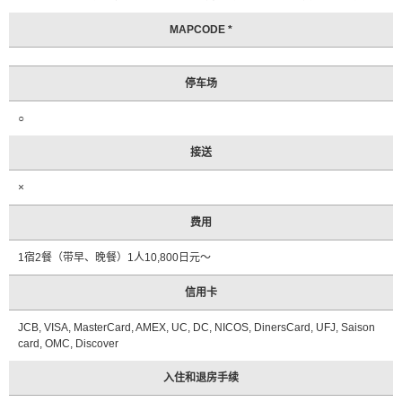
光
问
MAPCODE *
询
处
信
停车场
息
○
常
见
接送
问
题
×
观
费用
光
手
1宿2餐（带早、晚餐）1人10,800日元～
册
申
信用卡
请
JCB, VISA, MasterCard, AMEX, UC, DC, NICOS, DinersCard, UFJ, Saison
咨
card, OMC, Discover
询
入住和退房手续