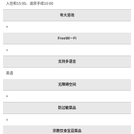
入住和15:00、退房手续10:00
有大浴池
×
FreeWi－Fi
○
支持多语言
英语
无障碍空间
×
防过敏菜品
○
宗教饮食宜忌菜品