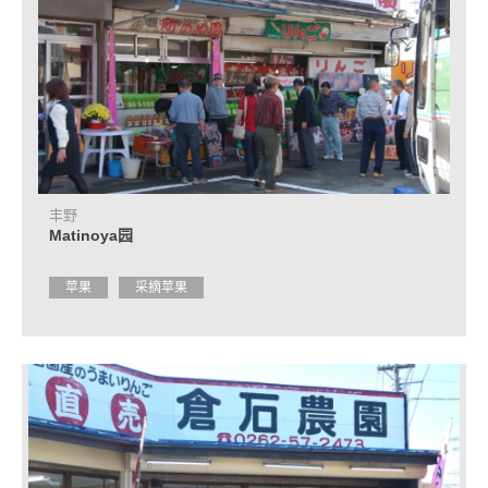
光
问
询
处
信
息
常
见
问
题
丰野
Matinoya园
观
光
苹果
采摘苹果
手
册
申
请
咨
询