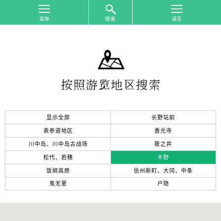
搜索
首
页
按
照
游
览
地
区
显示全部
长野站前
搜
索
表参道地区
善光寺
川中岛、川中岛古战场
筱之井
按
松代、若穗
丰野
照
游
饭纲高原
信州新町、大冈、中条
览
鬼无里
户隐
主
题
搜
索