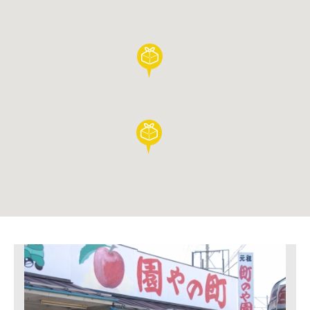
合
作
住
宿
设
施
介
绍
活
动
日
程
交
通
方
式
介
绍
观