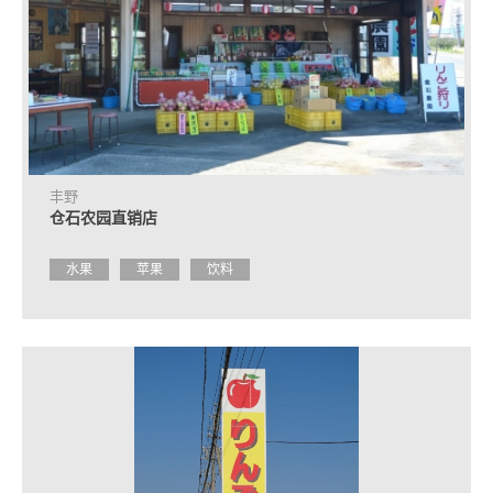
丰野
仓石农园直销店
水果
苹果
饮料