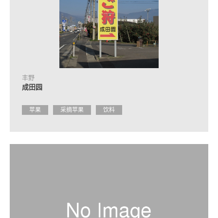
丰野
成田园
苹果
采摘苹果
饮料