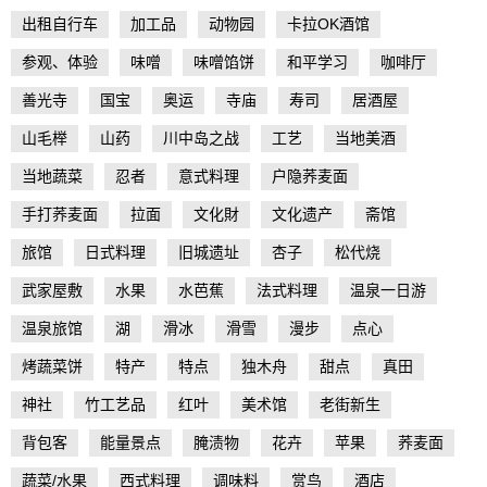
出租自行车
加工品
动物园
卡拉OK酒馆
参观、体验
味噌
味噌馅饼
和平学习
咖啡厅
善光寺
国宝
奥运
寺庙
寿司
居酒屋
山毛榉
山药
川中岛之战
工艺
当地美酒
当地蔬菜
忍者
意式料理
户隐荞麦面
手打荞麦面
拉面
文化財
文化遗产
斋馆
旅馆
日式料理
旧城遗址
杏子
松代烧
武家屋敷
水果
水芭蕉
法式料理
温泉一日游
温泉旅馆
湖
滑冰
滑雪
漫步
点心
烤蔬菜饼
特产
特点
独木舟
甜点
真田
神社
竹工艺品
红叶
美术馆
老街新生
背包客
能量景点
腌渍物
花卉
苹果
荞麦面
蔬菜/水果
西式料理
调味料
赏鸟
酒店